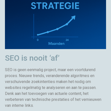
SEO is nooit ‘af’
SEO is geen eenmalig project, maar een voortdurend
proces. Nieuwe trends, veranderende algoritmes en
verschuivende zoekintenties maken het nodig om
websites regelmatig te analyseren en aan te passen.
Denk aan het toevoegen van actuele content, het
verbeteren van technische prestaties of het vernieuwen
van interne links.